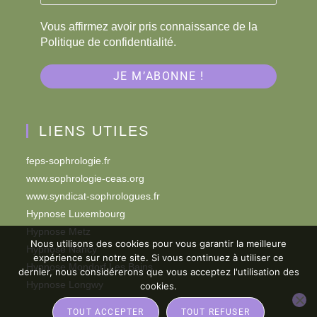
Vous affirmez avoir pris connaissance de la
Politique de confidentialité.
LIENS UTILES
feps-sophrologie.fr
www.sophrologie-ceas.org
www.syndicat-sophrologues.fr
Hypnose Luxembourg
Hypnose Metz
Nous utilisons des cookies pour vous garantir la meilleure
Hypnose Nancy
expérience sur notre site. Si vous continuez à utiliser ce
Hypnose Mondorf Les Bains
dernier, nous considérerons que vous acceptez l'utilisation des
Hypnose Longwy
cookies.
TOUT ACCEPTER
TOUT REFUSER